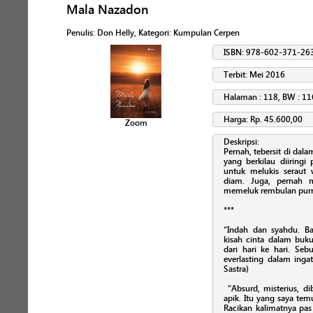
Mala Nazadon
Penulis
:
Don Helly
, Kategori:
Kumpulan Cerpen
ISBN: 978-602-371-26
Terbit: Mei 2016
Halaman : 118, BW : 11
Harga: Rp. 45.600,00
Zoom
Deskripsi:
Pernah, tebersit di dal
yang berkilau diiringi
untuk melukis seraut 
diam. Juga, pernah 
memeluk rembulan purn
***
“Indah dan syahdu. Ba
kisah cinta dalam buk
dari hari ke hari. Se
everlasting dalam inga
Sastra)
“Absurd, misterius, di
apik. Itu yang saya te
Racikan kalimatnya pas