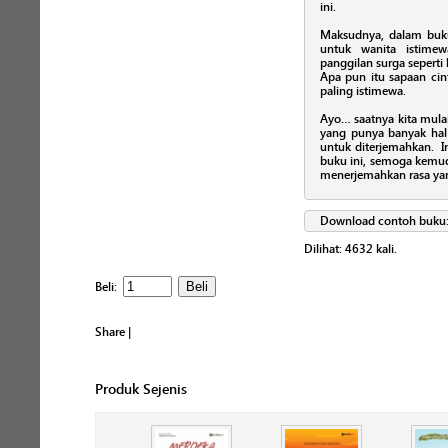
ini.
Maksudnya, dalam buku
untuk wanita istime
panggilan surga seperti
Apa pun itu sapaan cin
paling istimewa.
Ayo… saatnya kita mula
yang punya banyak hal
untuk diterjemahkan. I
buku ini, semoga kemudi
menerjemahkan rasa yan
Download contoh buku
Dilihat:
4632
kali.
Beli:
Share
|
Produk Sejenis