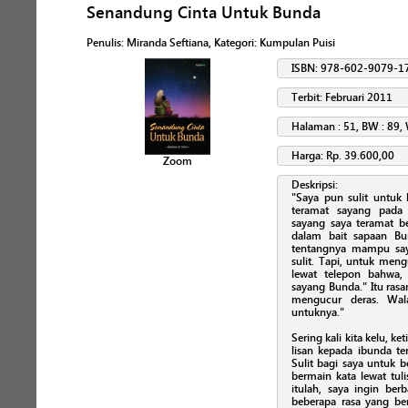
Senandung Cinta Untuk Bunda
Penulis
:
Miranda Seftiana
, Kategori:
Kumpulan Puisi
ISBN: 978-602-9079-1
Terbit: Februari 2011
Halaman : 51, BW : 89, 
Harga: Rp. 39.600,00
Zoom
Deskripsi:
"Saya pun sulit untuk 
teramat sayang pada 
sayang saya teramat be
dalam bait sapaan Bu
tentangnya mampu saya
sulit. Tapi, untuk men
lewat telepon bahwa,
sayang Bunda." Itu rasan
mengucur deras. Wala
untuknya."
Sering kali kita kelu, k
lisan kepada ibunda te
Sulit bagi saya untuk be
bermain kata lewat tuli
itulah, saya ingin ber
beberapa rasa yang ber