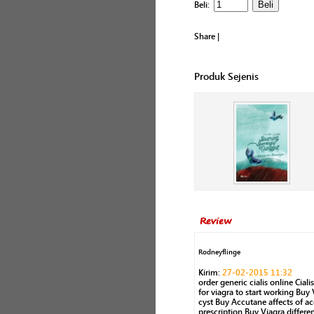
Beli:
Share
|
Produk Sejenis
Review
Rodneyflinge
Kirim:
27-02-2015 11:32
order generic cialis online Cial
for viagra to start working Buy 
cyst Buy Accutane affects of 
prescription Buy Viagra differe