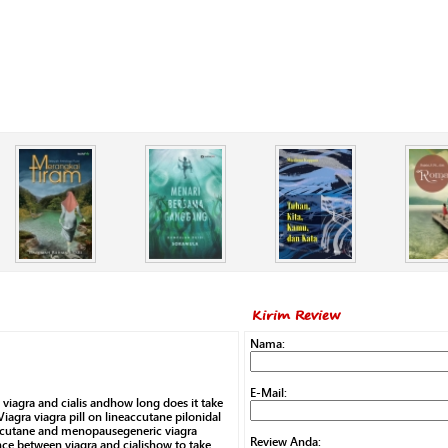
Kirim Review
Nama:
E-Mail:
is viagra and cialis andhow long does it take
Viagra viagra pill on lineaccutane pilonidal
accutane and menopausegeneric viagra
Review Anda:
nce between viagra and cialishow to take