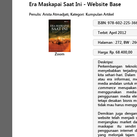
Era Maskapai Saat Ini - Website Base
Penulis
:
Arista Atmadjati
, Kategori:
Kumpulan Artikel
ISBN: 978-602-225-36
Terbit: April 2012
Halaman : 272, BW : 26
Harga: Rp. 68.400,00
Zoom
Deskripsi:
Perkembangan teknolo
menyebabkan terjadiny
kita sehari-hari. Dala
atau era informasi, me
media andalan untuk m
commerce
merupakan 
menggunakan media 
penggunaan media elek
tetapi desakan bisnis 
tidak mau harus menggu
Demikian juga dengan
website telah menjadi 
menjangkau market da
maskapai itu sendiri
penggunaan internet d
yang melonjak tajam