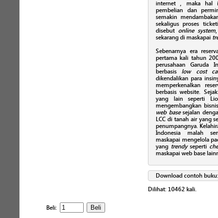
internet , maka hal 
pembelian dan permi
semakin mendambakan l
sekaligus proses ticke
disebut
online system
sekarang di maskapai
tr
Sebenarnya era reserv
pertama kali tahun 20
perusahaan Garuda In
berbasis
low cost car
dikendalikan para insi
memperkenalkan reser
berbasis website. Sej
yang lain seperti Li
mengembangkan bisn
web base
sejalan deng
LCC di tanah air yang
penumpangnya. Kelahira
Indonesia malah se
maskapai mengelola pad
yang
trendy
seperti
che
maskapai web base lain
Download contoh buku
Dilihat:
10462
kali.
Beli: