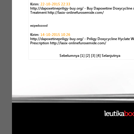
Kirim:
22-10-2015 22:33
http://dapoxetinepriligy-buy.org/ - Buy Dapoxetine Doxycycline
Treatment http://lasix-onlinefurosemide.com/
esipedozood
Kirim:
14-10-2015 10:26
http://dapoxetinepriligy-buy.org/ - Priligy Doxycycline Hyclate 
Prescription http://lasix-onlinefurosemide.com/
Sebelumnya [1]
[2]
[3]
[4]
Selanjutnya