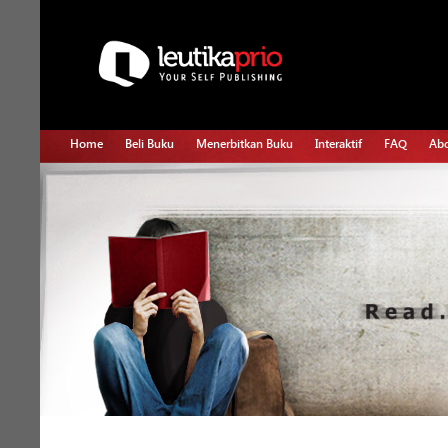
Home
Beli Buku
Menerbitkan Buku
Interaktif
FAQ
Abo