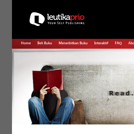
Home
Beli Buku
Menerbitkan Buku
Interaktif
FAQ
Abo