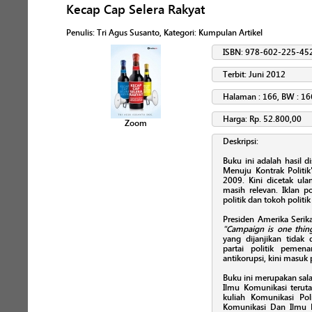
Kecap Cap Selera Rakyat
Penulis
:
Tri Agus Susanto
, Kategori:
Kumpulan Artikel
ISBN: 978-602-225-45
Terbit: Juni 2012
Halaman : 166, BW : 16
Harga: Rp. 52.800,00
Zoom
Deskripsi:
Buku ini adalah hasil d
Menuju Kontrak Politi
2009. Kini dicetak ul
masih relevan. Iklan p
politik dan tokoh politi
Presiden Amerika Serik
"Campaign is one thing
yang dijanjikan tidak 
partai politik pemena
antikorupsi, kini masuk 
Buku ini merupakan sal
Ilmu Komunikasi teru
kuliah Komunikasi Pol
Komunikasi Dan Ilmu P