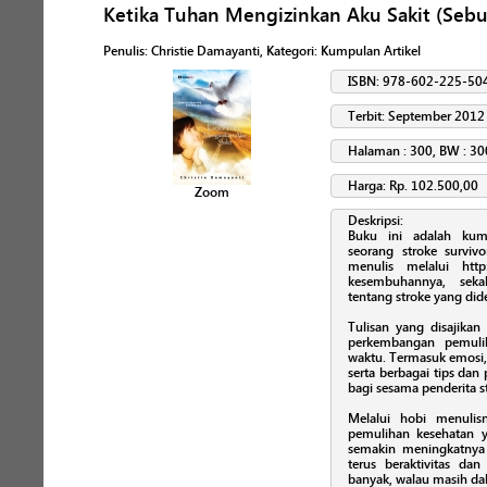
Ketika Tuhan Mengizinkan Aku Sakit (Sebu
Penulis
:
Christie Damayanti
, Kategori:
Kumpulan Artikel
ISBN: 978-602-225-50
Terbit: September 2012
Halaman : 300, BW : 30
Harga: Rp. 102.500,00
Zoom
Deskripsi:
Buku ini adalah kump
seorang stroke surviv
menulis melalui http
kesembuhannya, sekal
tentang stroke yang did
Tulisan yang disajikan
perkembangan pemuli
waktu. Termasuk emosi, 
serta berbagai tips da
bagi sesama penderita st
Melalui hobi menulis
pemulihan kesehatan y
semakin meningkatnya 
terus beraktivitas da
banyak, walau masih dal