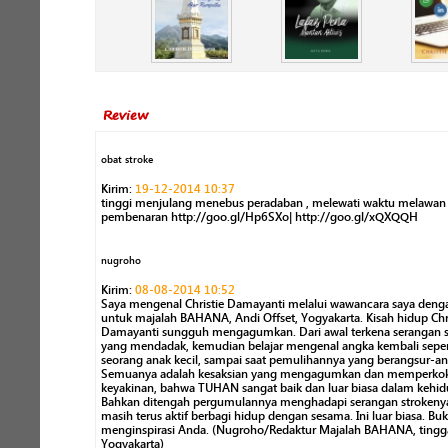
Review
obat stroke
Kirim:
19-12-2014 10:37
tinggi menjulang menebus peradaban , melewati waktu melawan
pembenaran http://goo.gl/Hp6SXo| http://goo.gl/xQXQQH
nugroho
Kirim:
08-08-2014 10:52
Saya mengenal Christie Damayanti melalui wawancara saya den
untuk majalah BAHANA, Andi Offset, Yogyakarta. Kisah hidup Chri
Damayanti sungguh mengagumkan. Dari awal terkena serangan s
yang mendadak, kemudian belajar mengenal angka kembali seper
seorang anak kecil, sampai saat pemulihannya yang berangsur-ang
Semuanya adalah kesaksian yang mengagumkan dan memperko
keyakinan, bahwa TUHAN sangat baik dan luar biasa dalam kehi
Bahkan ditengah pergumulannya menghadapi serangan strokenya
masih terus aktif berbagi hidup dengan sesama. Ini luar biasa. Buk
menginspirasi Anda. (Nugroho/Redaktur Majalah BAHANA, tingga
Yogyakarta)