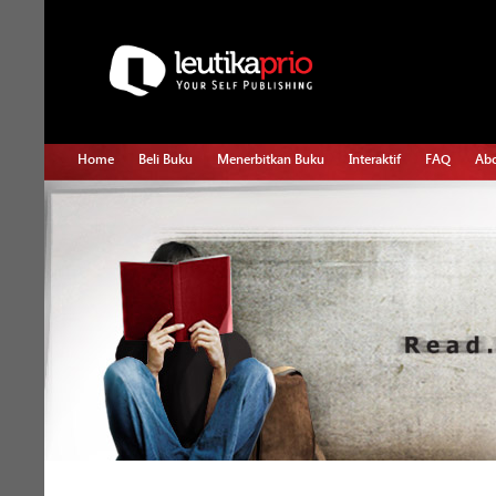
Home
Beli Buku
Menerbitkan Buku
Interaktif
FAQ
Abo