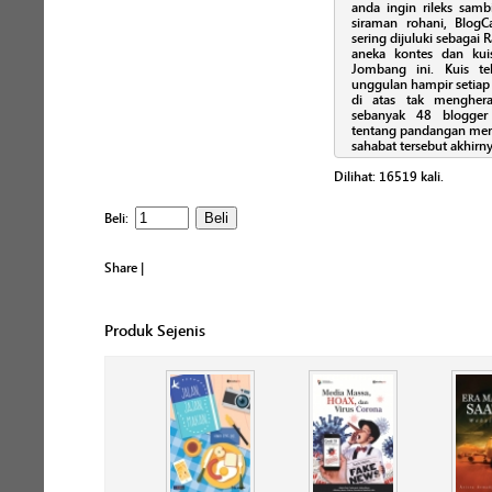
anda ingin rileks samb
siraman rohani, Blog
sering dijuluki sebagai
aneka kontes dan kuis
Jombang ini. Kuis t
unggulan hampir setiap 
di atas tak mengher
sebanyak 48 blogger 
tentang pandangan mere
sahabat tersebut akhirn
Dilihat:
16519
kali.
Beli:
Share
|
Produk Sejenis