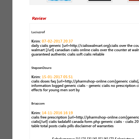
Review
Luciuzrof
Kirim:
07-02-2017 20:37
daily cialis generic [url=http://cialiswalmart.org]cialis over the co
walmart [/url] canadian cialis online cialis over the counter at wal
guaranteed authentic cialis soft cialis reliable
StepzenDouro
Kirim:
15-01-2017 05:51
cialis doses faq [url=http://pharmshop-online.com]generic cialis[/u
information logged generic cialis - generic cialis no prescription ci
effects for young men sort by
Briazcom
Kirim:
14-11-2016 16:19
cialis free prescription [url=http://pharmshop-online.com]generi
cialis[/url] cialis tadalafil canada form.php generic cialis - cialis 
table total posts cialis pills disclaimer of warranties
Sebelumnnya
[1]
[2]
[3]
[4]
[5]
[6]
[7]
Selanjutnya