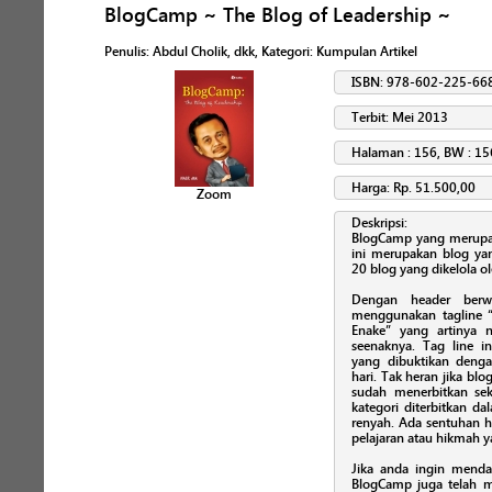
BlogCamp ~ The Blog of Leadership ~
Penulis
:
Abdul Cholik, dkk
, Kategori:
Kumpulan Artikel
ISBN: 978-602-225-66
Terbit: Mei 2013
Halaman : 156, BW : 15
Harga: Rp. 51.500,00
Zoom
Deskripsi:
BlogCamp yang merupak
ini merupakan blog yan
20 blog yang dikelola o
Dengan header berw
menggunakan tagline “
Enake” yang artinya 
seenaknya. Tag line i
yang dibuktikan dengan
hari. Tak heran jika blo
sudah menerbitkan seki
kategori diterbitkan d
renyah. Ada sentuhan h
pelajaran atau hikmah ya
Jika anda ingin menda
BlogCamp juga telah m