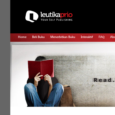
Home
Beli Buku
Menerbitkan Buku
Interaktif
FAQ
Abo