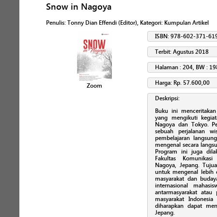
Snow in Nagoya
Penulis
:
Tonny Dian Effendi (Editor)
, Kategori:
Kumpulan Artikel
ISBN: 978-602-371-61
Terbit: Agustus 2018
Halaman : 204, BW : 19
Harga: Rp. 57.600,00
Zoom
Deskripsi:
Buku ini menceritak
yang mengikuti kegia
Nagoya dan Tokyo. Per
sebuah perjalanan wi
pembelajaran langsung
mengenal secara langs
Program ini juga dil
Fakultas Komunikasi I
Nagoya, Jepang. Tujua
untuk mengenal lebih 
masyarakat dan buda
internasional mahas
antarmasyarakat atau 
masyarakat Indonesia
diharapkan dapat me
Jepang.