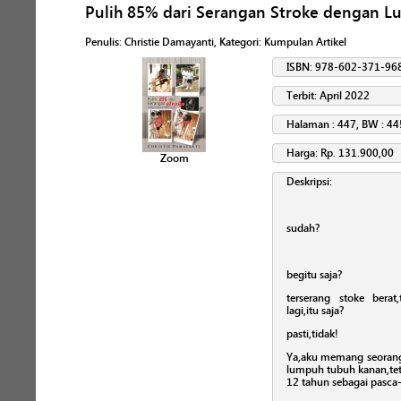
Pulih 85% dari Serangan Stroke dengan 
Penulis
:
Christie Damayanti
, Kategori:
Kumpulan Artikel
ISBN: 978-602-371-96
Terbit: April 2022
Halaman : 447, BW : 44
Harga: Rp. 131.900,00
Zoom
Deskripsi:
sudah?
begitu saja?
terserang stoke berat,t
lagi,itu saja?
pasti,tidak!
Ya,aku memang seorang
lumpuh tubuh kanan,teta
12 tahun sebagai pasca-