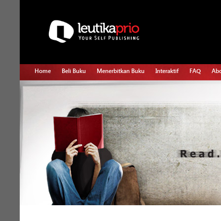
Home
Beli Buku
Menerbitkan Buku
Interaktif
FAQ
Abo