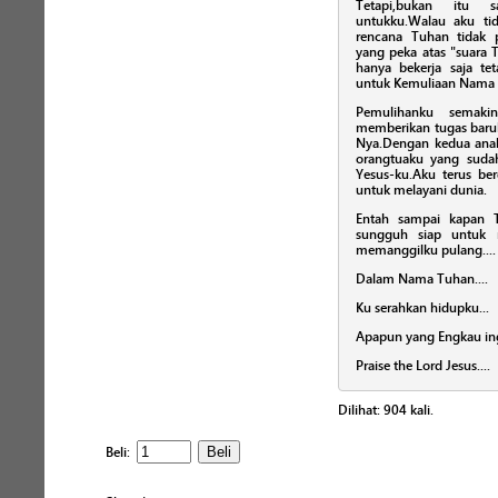
Tetapi,bukan itu 
untukku.Walau aku tid
rencana Tuhan tidak 
yang peka atas "suara 
hanya bekerja saja tet
untuk Kemuliaan Nama T
Pemulihanku semaki
memberikan tugas baruk
Nya.Dengan kedua ana
orangtuaku yang suda
Yesus-ku.Aku terus be
untuk melayani dunia.
Entah sampai kapan T
sungguh siap untuk 
memanggilku pulang...
Dalam Nama Tuhan....
Ku serahkan hidupku...
Apapun yang Engkau ing
Praise the Lord Jesus....
Dilihat:
904
kali.
Beli: