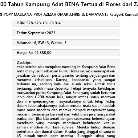
200 Tahun Kampung Adat BENA Tertua di Flores dari 
I ,YOPY MAULANA, PROF AZIZAH OMAR ,CHRISTIE DAMAYANTI
, Kategori:
Kumpula
ISBN: 978-623-131-019-4
Terbit: September 2023
Halaman : 6, BW : 3, Warna : 3
Harga: Rp. 91.550,00
Deskripsi:
etika setelah aku menjalani traveling ke Kampung Adat Bena
serta menyusuri sebagian Pulau Flores ini, aku mendapatkan
jawaban dari sebuah pertanyaanku tentang perjuangan dan
merawat kehidupan. Karena, keadaanku yang sangat
terbatas ini, kadang kala aku susah sekali untuk terus
berjuang, untuk masa depanku. Tetapi ternyata, kehidupan
masyarakat purba Kampung Adat Bena yang sudah berumur
lebih dari 1.200 tahun lalu, sangat intens untuk merawat
dan memperjuangkan masyarakatnya untuk tetap hidup
dalam kebersahajaannya, bukan semata-mata saat ini adalah
masa-masa modern dan mereka menjadi masyarakat yang
modern. Semuanya berawal dari keluhuran jiwa masyarakat
purba, dan jika kita amati dengan seaksama, kebersahajaan
merekalah yang mampu membawa kehidupan kita di
zaman modern itu, bisa survive. Mereka hidup dengan
sederhana dan damai dalam 9 suku yang tinggal di sana di
45 rumah-rumah adat mereka. Sungguh sikap yang