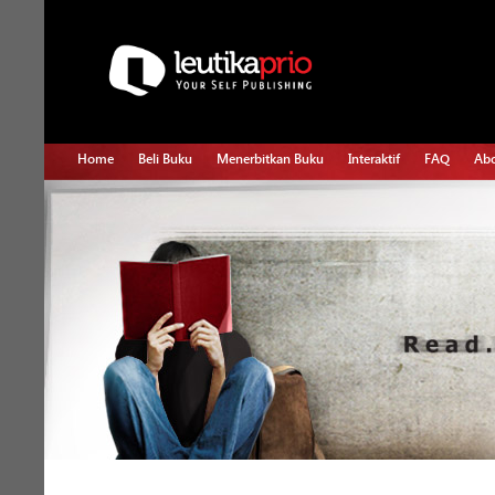
Home
Beli Buku
Menerbitkan Buku
Interaktif
FAQ
Abo