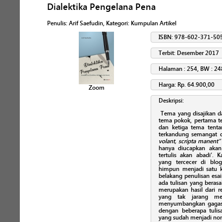
Dialektika Pengelana Pena
Penulis
:
Arif Saefudin
, Kategori:
Kumpulan Artikel
ISBN: 978-602-371-50
Terbit: Desember 2017
Halaman : 254, BW : 24
Harga: Rp. 64.900,00
Zoom
Deskripsi:
Tema yang disajikan da
tema pokok, pertama t
dan ketiga tema tenta
terkandung semangat d
volant, scripta manent”
hanya diucapkan akan
tertulis akan abadi’. K
yang tercecer di blog
himpun menjadi satu k
belakang penulisan esai
ada tulisan yang berasa
merupakan hasil dari re
yang tak jarang me
menyumbangkan gagasan
dengan beberapa tulis
yang sudah menjadi nomi