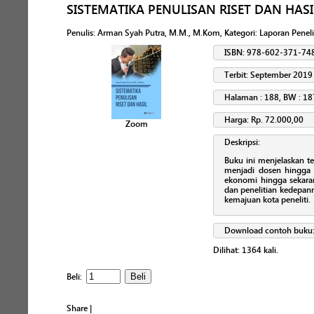
SISTEMATIKA PENULISAN RISET DAN HASI
Penulis
:
Arman Syah Putra, M.M., M.Kom
, Kategori:
Laporan Peneli
ISBN: 978-602-371-74
Terbit: September 2019
Halaman : 188, BW : 18
Harga: Rp. 72.000,00
Zoom
Deskripsi:
Buku ini menjelaskan ten
menjadi dosen hingga s
ekonomi hingga sekaran
dan penelitian kedepan
kemajuan kota peneliti.
Download contoh buku
Dilihat:
1364
kali.
Beli:
Share
|