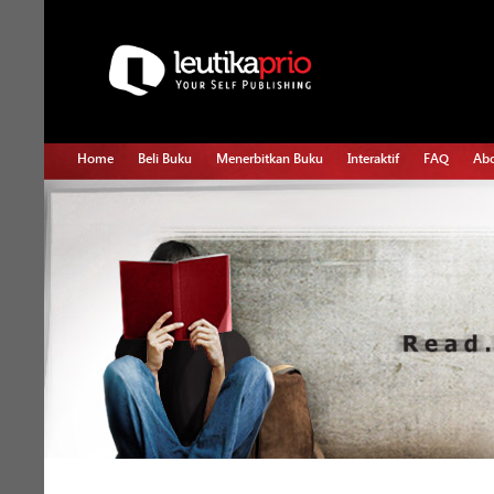
Home
Beli Buku
Menerbitkan Buku
Interaktif
FAQ
Abo