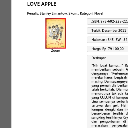
LOVE APPLE
Penulis
:
Stanley Limantow, Skom.
, Kategori:
Novel
ISBN: 978-602-225-22
Terbit: Desember 2011
Halaman : 345, BW : 34
Harga: Rp. 79.100,00
Zoom
Deskripsi:
“Nih buat kamu….” Ra
memberikan sebuah Ap
dengannya “Pertemua
mereka harus berpisah
masing. Dan sayangnya
yang pernah dia berika
telah berkuliah. Dia mu
menurutnya tak ada ke
yang CULUN di kampus!!
Lina semuanya serba 
tertawa dan geli. Ha
kampus dengki dan ing
benar-benar tersihir
sangking tersihirnya Ra
dan pengorbanan di
merasakan penyesal