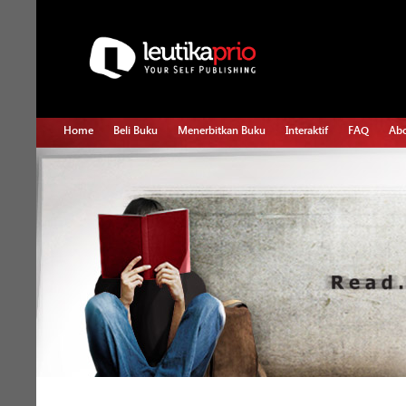
Home
Beli Buku
Menerbitkan Buku
Interaktif
FAQ
Abo