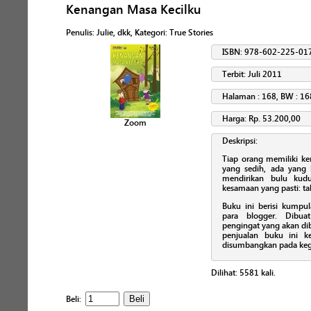
Kenangan Masa Kecilku
Penulis
:
Julie, dkk
, Kategori:
True Stories
ISBN: 978-602-225-01
Terbit: Juli 2011
Halaman : 168, BW : 16
Harga: Rp. 53.200,00
Zoom
Deskripsi:
Tiap orang memiliki ke
yang sedih, ada yang 
mendirikan bulu kud
kesamaan yang pasti: ta
Buku ini berisi kumpul
para blogger. Dibua
pengingat yang akan di
penjualan buku ini k
disumbangkan pada keg
Dilihat:
5581
kali.
Beli: