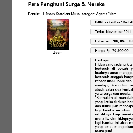
Para Penghuni Surga & Neraka
Penulis
:
H. Imam Kastolani Musa
, Kategori:
Agama Islam
ISBN: 978-602-225-19
Terbit: November 2011
Halaman : 288, BW : 28
Harga: Rp. 70.800,00
Zoom
Deskripsi:
Hidup yang sedang kita j
berteduh di bawah 
buahnya amat menggiu
berteduh singgah hanya
kepada Illahi Robbi dan
amalnya, kemudian me
abadi, yakni dua lembah
yaitu surga dan neraka.
“Bermukim di manakah k
yang ketika di dunia ber
dan lulus ujian mencap
lagi hamba ini akan 
sebaliknya bagi mereka
munafik, dan hidupnya
lagi hamba ini akan m
yang amat mengerikan
mana pun!