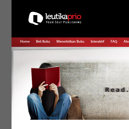
Home
Beli Buku
Menerbitkan Buku
Interaktif
FAQ
Abo