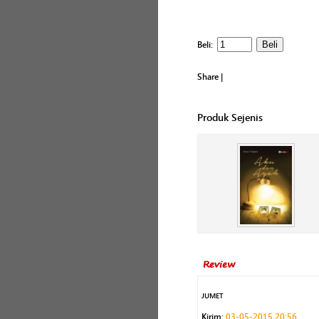
Beli:
Share
|
Produk Sejenis
Review
JUMET
Kirim:
03-05-2015 20:56