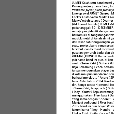
JUMET Salah satu band metal ya
Parungpanjang, Jawa Barat, I
#extreme_hyver_black_metal y
Line up awal JUMET Genres : M
Cheker Cristh Satan Madat ( Gui
Menye'mbah satanic ( Drumer 
(Additional Female ) JUMET Ad
pada tanggal : 30 - DESEMBER 
remaja yang identik dengan nu
berdomisili di tongkrongan te
musick metal di tanah air ini y
dari rekan satu tongkrongan y
suatu project band yang sesua
tersebut. dan berhasil merekru
pusaran gemuruh badai dan dist
#JUMAT_KLIWON. Karna berdiri
jadi nama band ini pun, di be
awal : Cheker Crist ( Guitar 2 &
Bejo Screaming ( Vocal scream
tanpa menggunakan player bass
d kota maupun luar daerah seri
berhasil merekrut : “ Andre (
bass. Akhir tahun 2004 Band 
diri. hanya tersisa 4 personil 
: Cheker Crist, tetap pada ( Gu
) Idoy ( Guitar ) Bejo screeming
menggunakan ( Flyer bass ) Da
Yang sama dengan “ Andre “ P
Menjadi auditional ( Flyer bass
2005 band ini pun Goyah & sa
fakum karna “ Idoy - Hendra – 
Cheker Crist ( Guitar / vocal )