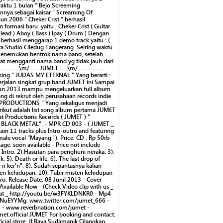
 waktu 1 bulan “ Bejo Screeming
nnya sebagai kaisar “ Screaming Of
un 2006 ” Cheker Crist “ berhasil
formasi baru. yaitu : Cheker Crist ( Guitar
 lead ) Aboy ( Bass ) Ipay ( Drum ) Dengan
 berhasil menggarap 1 demo track yaitu : (
ata Studio Ciledug Tangerang. Seiring waktu
Menemukan bentrok nama band, setelah
at mengganti nama band yg tidak jauh dari
.......\m/...... JUMET......\m/..................
asing " JUDAS MY ETERNAL " Yang berarti :
erjalan singkat grup band JUMET ini Sampai
tahun 2013 mampu mengeluarkan full album
ng di rekrut oleh perusahaan records indie
PRODUCTIONS “ Yang sekaligus menjadi
rikut adalah list song album pertama JUMET
at Productiøns Recørds ( JUMET ) "
LACK METAL". - MPR CD 003 - ( JUMET _
in 11 tracks plus Intro-outro and featuring
male vocal "Mayang" ). Price: CD : Rp 50rb
kage: soon available - Price not include
). Intro. 2).Hasutan para penghuni neraka. 3).
k. 5). Death or life. 6). The last drop of
 n ker'n". 8). Sudah sepantasnya kalian
teri kehidupan. 10). Tabir misteri kehidupan
ro. Release Date: 08 Junil 2013 - Cover
 Available Now - (Check Video clip with us _
mat _ http://youtu.be/w3FYKLDNKR0 - Mp4
RPNuEYYMg. www.twitter.com/jumet_666 -
- www.reverbnation.com/jumet -
t.official JUMET For booking and contact:
cial store: Jl.Raya Sudamanik Cilangkap