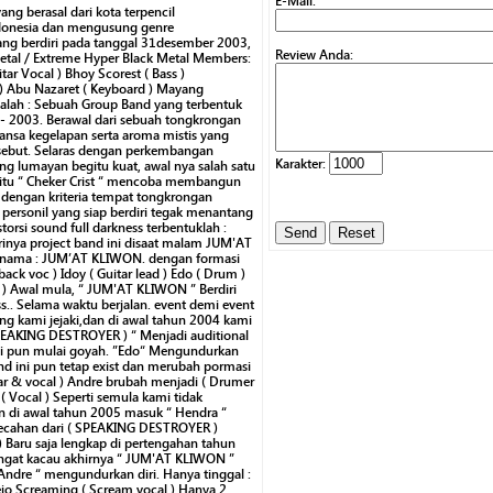
E-Mail:
ng berasal dari kota terpencil
ndonesia dan mengusung genre
ang berdiri pada tanggal 31desember 2003,
Review Anda:
etal / Extreme Hyper Black Metal Members:
tar Vocal ) Bhoy Scorest ( Bass )
) Abu Nazaret ( Keyboard ) Mayang
alah : Sebuah Group Band yang terbentuk
- 2003. Berawal dari sebuah tongkrongan
ansa kegelapan serta aroma mistis yang
rsebut. Selaras dengan perkembangan
Karakter:
ang lumayan begitu kuat, awal nya salah satu
aitu “ Cheker Crist “ mencoba membangun
i dengan kriteria tempat tongkrongan
t personil yang siap berdiri tegak menantang
orsi sound full darkness terbentuklah :
nya project band ini disaat malam JUM'AT
ri nama : JUM’AT KLIWON. dengan formasi
 back voc ) Idoy ( Guitar lead ) Edo ( Drum )
 ) Awal mula, “ JUM'AT KLIWON ” Berdiri
.. Selama waktu berjalan. event demi event
ng kami jejaki,dan di awal tahun 2004 kami
 SPEAKING DESTROYER ) “ Menjadi auditional
ini pun mulai goyah. ”Edo“ Mengundurkan
band ini pun tetap exist dan merubah pormasi
itar & vocal ) Andre brubah menjadi ( Drumer
 ( Vocal ) Seperti semula kami tidak
n di awal tahun 2005 masuk “ Hendra “
ecahan dari ( SPEAKING DESTROYER )
 ) Baru saja lengkap di pertengahan tahun
ngat kacau akhirnya “ JUM'AT KLIWON ”
Andre “ mengundurkan diri. Hanya tinggal :
 Bejo Screaming ( Scream vocal ) Hanya 2