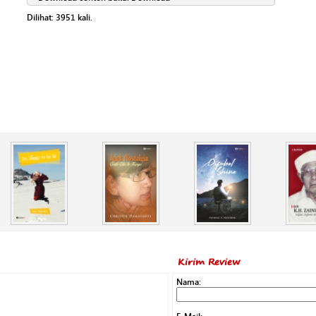
Dilihat:
3951
kali.
Kirim Review
Nama: