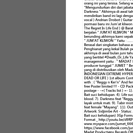
orang ini yang tersisa. Selang
“Mengundurkan diri dari jabata
Darkness “ Akhirnya di awal tah
mendirikan band ini lagi dengan 
vocal ) Andrian Drobot ( Guitar
pormasi baru ini Jum'at kliwon
The Regret In Life End ) @ Bar
berjalan “ JUM'AT KLIWON “ 
berunding akhirnya kami sepak
“ JUM'AT KLIWON “ Yaitu : ............
Berasal dari singkatan bahasa 
Penghianat yang kekal Itulah p
akhirnya di awal bulan juni 
yang bertitel #Death_Or_Life Ya
management yaitu : “ MADAT 
producer tunggal “ JUMET “ Be
yang di distribusikan oleh Mad
INDONESIAN EXTREME HYPER B
DEAD OR LIFE ) 1st album Conta
with : ( "Reggy n Ker'n" And fe
free Poster limited !!! - CD Pac
postage - -=( Tracks list ) =- 1
Bait suci kehidupan. 4). Life suc
blood. 7). Darkness feat "Reggy
layak untuk mati. 9). Tabir mis
feat female "Mayang". 11). Out
Artwork: Sidjimbe Art - Status:
Bait suci kehidupan) 3Gp For
Format _ http://youtu.be/d9
www.myspace.com/jumet_666 
https://www.facebook.com/jume
Madat Productiøns Recørds Offi