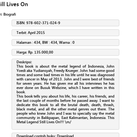
ll Lives On
ri:
Biografi
ISBN: 978-602-371-024-9
Terbit: April 2015
Halaman : 434, BW : 434, Warna : 0
Harga: Rp. 135.000,00
Deskripsi:
This book is about the metal legend of Indonesia, John
Yoedi aka Yudiansyah, Freedy Krueger. John had some good
times and some bad times in his life until he was diagnosed
with cancer in May of 2013. John and I were best of friends
for seven years. He has given me all his interviews he has
ever done on Busuk Webzine, which I have written in this
book.
This book tells you about his life, his career, his friends, and
the last couple of months before he passed away. I want to
dedicate this book to all the brutal death, death, thrash,
black metal, and all the other metal genres out there. The
people who knew John and I was to specially say the metal
community in Balikpapan, East Kalimantan, Indonesia. This
Metal Legend Still Lives On!!! \m/
Download contoh buku:
Download