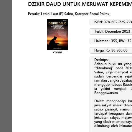
DZIKIR DAUD UNTUK MERUWAT KEPEMI
Penulis
:
Letkol Laut (P) Salim
, Kategori:
Sosial Politik
ISBN: 978-602-225-77
Terbit: Desember 2013
Halaman : 355, BW : 35
Harga: Rp. 80.500,00
Zoom
Deskripsi:
Adapun buku ini yang 
“ditimbang” pada 2010
Salim, juga menyoal 
sudah berpendar seja
ramalan Jangka Jayabay
mengutip nubuat Rasu
ia yakini menjadi 
Ronggowarsito.
Dalam menghadapi krisi
jiwa rakyat meski dihi
satrio piningit, namu
terdapat keraguan dan
kekuatan rakyat melaw
yang sibuk memperkaya 
dilindungi oleh kekuatan