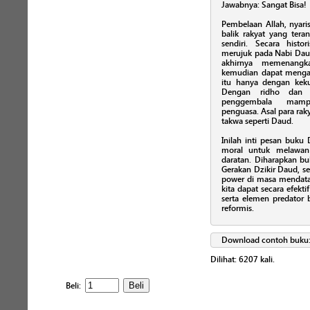
Jawabnya: Sangat Bisa!
Pembelaan Allah, nyaris
balik rakyat yang tera
sendiri. Secara histo
merujuk pada Nabi Dau
akhirnya memenangk
kemudian dapat menga
itu hanya dengan keku
Dengan ridho dan p
penggembala mamp
penguasa. Asal para raky
takwa seperti Daud.
Inilah inti pesan buku
moral untuk melawan
daratan. Diharapkan bu
Gerakan Dzikir Daud, s
power di masa mendatang,
kita dapat secara efekt
serta elemen predator 
reformis.
Download contoh buku
Dilihat:
6207
kali.
Beli: