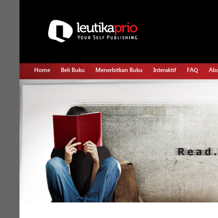
Home
Beli Buku
Menerbitkan Buku
Interaktif
FAQ
Abo