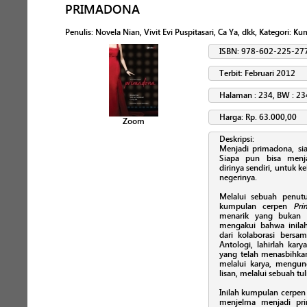
PRIMADONA
Penulis
:
Novela Nian, Vivit Evi Puspitasari, Ca Ya, dkk
, Kategori:
Kum
ISBN: 978-602-225-27
Terbit: Februari 2012
Halaman : 234, BW : 23
Harga: Rp. 63.000,00
Zoom
Deskripsi:
Menjadi primadona, si
Siapa pun bisa menj
dirinya sendiri, untuk k
negerinya.
Melalui sebuah penut
kumpulan cerpen
Pri
menarik yang bukan 
mengakui bahwa inila
dari kolaborasi bersa
Antologi, lahirlah kar
yang telah menasbihka
melalui karya, mengun
lisan, melalui sebuah tuli
Inilah kumpulan cerpen
menjelma menjadi pri