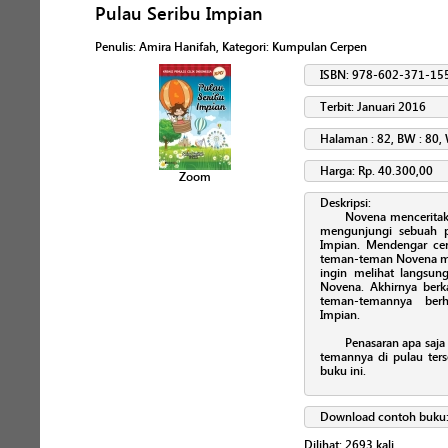
Pulau Seribu Impian
Penulis
:
Amira Hanifah
, Kategori:
Kumpulan Cerpen
ISBN: 978-602-371-15
Terbit: Januari 2016
Halaman : 82, BW : 80, 
Harga: Rp. 40.300,00
Zoom
Deskripsi:
Novena menceritaka
mengunjungi sebuah p
Impian. Mendengar ce
teman-teman Novena me
ingin melihat langsun
Novena. Akhirnya berk
teman-temannya berh
Impian.
Penasaran apa saj
temannya di pulau ters
buku ini.
Download contoh buku
Dilihat:
2693
kali.