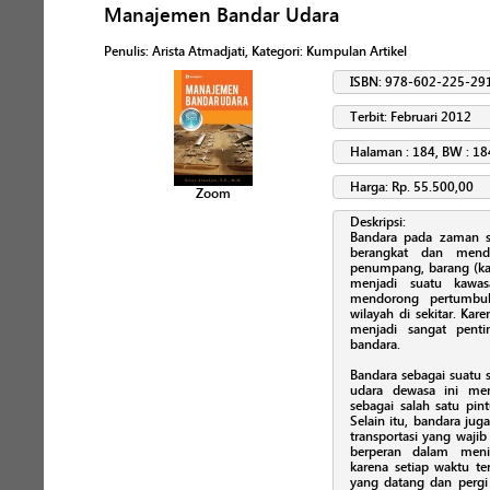
Manajemen Bandar Udara
Penulis
:
Arista Atmadjati
, Kategori:
Kumpulan Artikel
ISBN: 978-602-225-29
Terbit: Februari 2012
Halaman : 184, BW : 18
Harga: Rp. 55.500,00
Zoom
Deskripsi:
Bandara pada zaman se
berangkat dan menda
penumpang, barang (ka
menjadi suatu kawa
mendorong pertumbu
wilayah di sekitar. Ka
menjadi sangat penti
bandara.
Bandara sebagai suatu s
udara dewasa ini mem
sebagai salah satu pin
Selain itu, bandara jug
transportasi yang wajib
berperan dalam meni
karena setiap waktu ter
yang datang dan pergi 