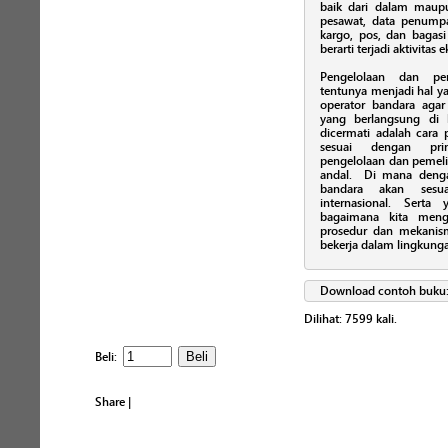
baik dari dalam maupu
pesawat, data penump
kargo, pos, dan bagas
berarti terjadi aktivitas
Pengelolaan dan peme
tentunya menjadi hal y
operator bandara agar 
yang berlangsung di 
dicermati adalah cara 
sesuai dengan prin
pengelolaan dan pemeliha
andal. Di mana denga
bandara akan sesua
internasional. Serta
bagaimana kita meng
prosedur dan mekanism
bekerja dalam lingkunga
Download contoh buku
Dilihat:
7599
kali.
Beli:
Share
|