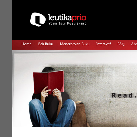
Home
Beli Buku
Menerbitkan Buku
Interaktif
FAQ
Abo