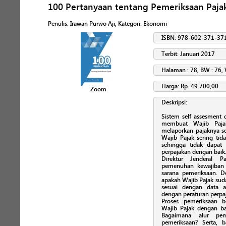
100 Pertanyaan tentang Pemeriksaan Paja
Penulis
:
Irawan Purwo Aji
, Kategori:
Ekonomi
ISBN: 978-602-371-37
Terbit: Januari 2017
Halaman : 78, BW : 76, 
Harga: Rp. 49.700,00
Zoom
Deskripsi:
Sistem self assesment 
membuat Wajib Paja
melaporkan pajaknya s
Wajib Pajak sering ti
sehingga tidak dapa
perpajakan dengan baik
Direktur Jenderal 
pemenuhan kewajiban
sarana pemeriksaan. D
apakah Wajib Pajak sud
sesuai dengan data a
dengan peraturan perpaj
Proses pemeriksaan 
Wajib Pajak dengan bai
Bagaimana alur pem
pemeriksaan? Serta, 