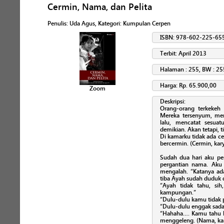
Cermin, Nama, dan Pelita
Penulis
:
Uda Agus
, Kategori:
Kumpulan Cerpen
ISBN: 978-602-225-65
Terbit: April 2013
Halaman : 255, BW : 25
Harga: Rp. 65.900,00
Zoom
Deskripsi:
Orang-orang terkekeh s
Mereka tersenyum, meme
lalu, mencatat sesua
demikian. Akan tetapi, 
Di kamarku tidak ada c
bercermin. (Cermin, ka
Sudah dua hari aku p
pergantian nama. Aku
mengalah. “Katanya ad
tiba Ayah sudah duduk 
“Ayah tidak tahu, si
kampungan.”
“Dulu-dulu kamu tidak 
“Dulu-dulu enggak sadar
“Hahaha…. Kamu tahu k
menggeleng. (Nama, kar