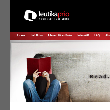
Home
Beli Buku
Menerbitkan Buku
Interaktif
FAQ
Abo