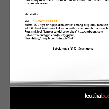
max 4 fury road online free mad max fury road watch online mad
road movie review
MYTxtcz8zz
Kirim:
06-09-2013 19:14
didats, D70? iya sih *gaya dian sastro* emang skrg kudu maiuks
sakti itu buat konfirmasi kalo yg ngasih komen masih manusia, b
Rezi, sirik loe! *lempar sandal segerobak* http://mbgorx.com
[url=http://buefggp.com]buefggp[/url]
[link=http://ufngcb.com]ufngcb[/link]
Sebelumnya [1]
[2]
Selanjutnya