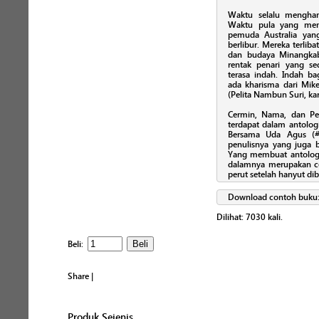
Waktu selalu menghan
Waktu pula yang memp
pemuda Australia yan
berlibur. Mereka terlib
dan budaya Minangkab
rentak penari yang se
terasa indah. Indah ba
ada kharisma dari Mik
(Pelita Nambun Suri, ka
Cermin, Nama, dan Pel
terdapat dalam antolo
Bersama Uda Agus (#
penulisnya yang juga b
Yang membuat antologi 
dalamnya merupakan c
perut setelah hanyut di
Download contoh buku
Dilihat:
7030
kali.
Beli:
Share
|
Produk Sejenis