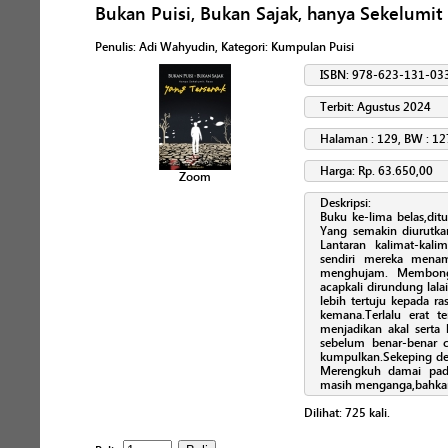
Bukan Puisi, Bukan Sajak, hanya Sekelumit
Penulis
:
Adi Wahyudin
, Kategori:
Kumpulan Puisi
ISBN: 978-623-131-03
Terbit: Agustus 2024
Halaman : 129, BW : 12
Harga: Rp. 63.650,00
Zoom
Deskripsi:
Buku ke-lima belas,dit
Yang semakin diurutkan
Lantaran kalimat-kalim
sendiri mereka menam
menghujam. Membongk
acapkali dirundung lalai
lebih tertuju kepada ra
kemana.Terlalu erat t
menjadikan akal serta
sebelum benar-benar c
kumpulkan.Sekeping de
Merengkuh damai pada
masih menganga,bahkan
Dilihat:
725
kali.