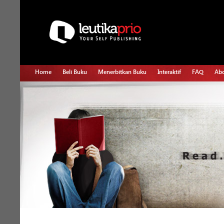
Home
Beli Buku
Menerbitkan Buku
Interaktif
FAQ
Abo