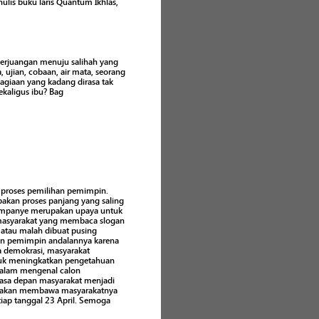
ulis buku laris Quantum Ikhlas,
 perjuangan menuju salihah yang
 ujian, cobaan, air mata, seorang
agiaan yang kadang dirasa tak
ekaligus ibu? Bag
 proses pemilihan pemimpin.
akan proses panjang yang saling
 kampanye merupakan upaya untuk
masyarakat yang membaca slogan
atau malah dibuat pusing
alon pemimpin andalannya karena
a demokrasi, masyarakat
tuk meningkatkan pengetahuan
dalam mengenal calon
masa depan masyarakat menjadi
h akan membawa masyarakatnya
etiap tanggal 23 April. Semoga