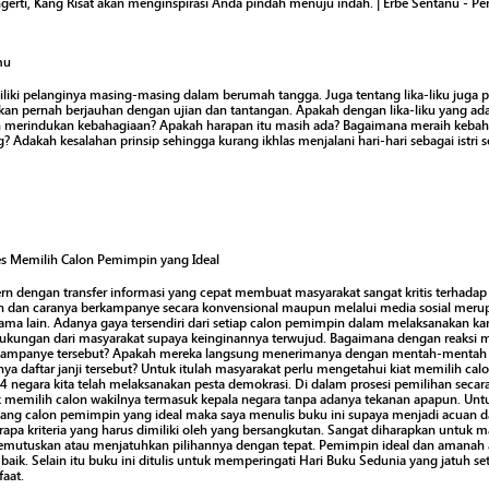
rti, Kang Risat akan menginspirasi Anda pindah menuju indah. | Erbe Sentanu - Pen
mu
miliki pelanginya masing-masing dalam berumah tangga. Juga tentang lika-liku juga
kan pernah berjauhan dengan ujian dan tantangan. Apakah dengan lika-liku yang ada,
eh merindukan kebahagiaan? Apakah harapan itu masih ada? Bagaimana meraih kebah
 Adakah kesalahan prinsip sehingga kurang ikhlas menjalani hari-hari sebagai istri s
s Memilih Calon Pemimpin yang Ideal
n dengan transfer informasi yang cepat membuat masyarakat sangat kritis terhadap
 dan caranya berkampanye secara konvensional maupun melalui media sosial merup
 sama lain. Adanya gaya tersendiri dari setiap calon pemimpin dalam melaksanakan
kungan dari masyarakat supaya keinginannya terwujud. Bagaimana dengan reaksi 
ji kampanye tersebut? Apakah mereka langsung menerimanya dengan mentah-mentah 
a daftar janji tersebut? Untuk itulah masyarakat perlu mengetahui kiat memilih c
4 negara kita telah melaksanakan pesta demokrasi. Di dalam prosesi pemilihan secar
 memilih calon wakilnya termasuk kepala negara tanpa adanya tekanan apapun. Un
tang calon pemimpin yang ideal maka saya menulis buku ini supaya menjadi acuan 
pa kriteria yang harus dimiliki oleh yang bersangkutan. Sangat diharapkan untuk 
emutuskan atau menjatuhkan pilihannya dengan tepat. Pemimpin ideal dan amana
baik. Selain itu buku ini ditulis untuk memperingati Hari Buku Sedunia yang jatuh s
aat.