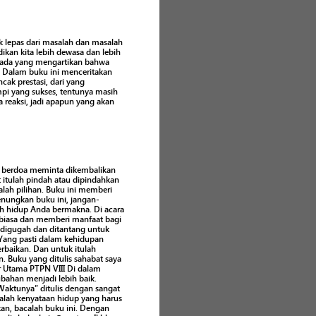
 lepas dari masalah dan masalah
ikan kita lebih dewasa dan lebih
a ada yang mengartikan bahwa
n. Dalam buku ini menceritakan
cak prestasi, dari yang
mpi yang sukses, tentunya masih
a reaksi, jadi apapun yang akan
ak berdoa meminta dikembalikan
t itulah pindah atau dipindahkan
alah pilihan. Buku ini memberi
nungkan buku ini, jangan-
lah hidup Anda bermakna. Di acara
 biasa dan memberi manfaat bagi
a digugah dan ditantang untuk
y Yang pasti dalam kehidupan
baikan. Dan untuk itulah
. Buku yang ditulis sahabat saya
r Utama PTPN VIII Di dalam
bahan menjadi lebih baik.
 Waktunya” ditulis dengan sangat
alah kenyataan hidup yang harus
kan, bacalah buku ini. Dengan