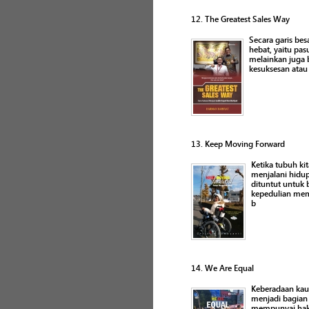
12. The Greatest Sales Way
Secara garis bes
hebat, yaitu pa
melainkan juga 
kesuksesan atau 
13. Keep Moving Forward
Ketika tubuh ki
menjalani hidu
dituntut untuk
kepedulian mema
b
14. We Are Equal
Keberadaan kaum
menjadi bagian 
mempunyai hak 