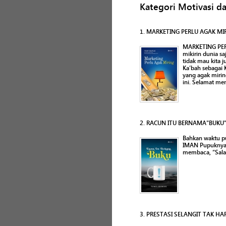
Kategori Motivasi 
1. MARKETING PERLU AGAK MI
MARKETING PERLU
mikirin dunia s
tidak mau kita 
Ka’bah sebagai 
yang agak mirin
ini. Selamat m
2. RACUN ITU BERNAMA"BUKU
Bahkan waktu pu
IMAN Pupuknya 
membaca, “Salam
3. PRESTASI SELANGIT TAK HA