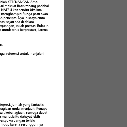
 adalah KETENANGAN Amal
il maksiat Batin tenang padahal
NAFSU kita sendiri Jika kita
an menghampiri Bunga pasti akan
h pencipta-Nya, niscaya cinta
asi sejati ada di dalam
juangan, inilah prestasi Buku ini
untuk terus berprestasi, karena
da
gai referensi untuk menjalani
epresi, jumlah yang fantastis,
bahagiaan mulai menjauh. Kenapa
erkait kebahagiaan, semoga dapat
a manusia itu dahsyat lebih
ersyukur Jangan terlalu
i hidup karena sesungguhnya