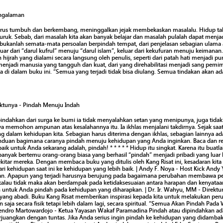
Pengalaman
erus tumbuh dan berkembang, meninggalkan jejak membekaskan masalalu. Hidup tak
uruk. Sebab, dari masalah kita akan banyak belajar dan masalah pulalah dapat menjad
ah bukanlah semata-mata persoalan berpindah tempat, dari penjelasan sebagian ulam
luar dari “darul kufrul” menuju “darul islam”, keluar dari kekufuran menuju keimana
hijrah yang dialami secara langsung oleh penulis, seperti dari patah hati menjadi pun
enjadi manusia yang tangguh dan kuat, dari yang direhabilitasi menjadi sang pemi
ta di dalam buku ini. “Semua yang terjadi tidak bisa diulang. Semua tindakan akan ad
ktunya - Pindah Menuju Indah
indahkan dari surga ke bumi ia tidak menyalahkan setan yang menipunya, juga tid
nya memohon ampunan atas kesalahannya itu. Ia ikhlas menjalani takdirnya. Sejak saa
ng dalam kehidupan kita. Sebagian harus diterima dengan ikhlas, sebagian lainnya ad
anduan bagimana caranya pindah menuju kehidupan yang Anda inginkan. Baca dan re
aik untuk Anda sekarang adalah, pindah! * * * * * Hidup itu singkat. Karena itu buat
banyak bertemu orang-orang biasa yang berhasil “pindah” menjadi pribadi yang luar
ekitar mereka. Dengan membaca buku yang ditulis oleh Kang Risat ini, kesadaran kit
ari kehidupan saat ini ke kehidupan yang lebih baik. | Andy F. Noya - Host Kick And
an. Apapun yang terjadi harusnya berujung pada bagaimana perubahan membawa per
kalau tidak maka akan berdampak pada ketidaksesuaian antara harapan dan kenyataan
 untuk Anda pindah pada kehidupan yang diharapkan. | Dr. Ir. Wahyu, MM - Direktu
yang abadi. Buku Kang Risat memberikan inspirasi kepada kita untuk melakukan peru
aja secara fisik tetapi lebih dalam lagi, secara spiritual. “Semua Akan Pindah Pada
endro Martowardojo - Ketua Yayasan Wakaf Paramadina Pindah atau dipindahkan ad
erjuangkan dengan tuntas. Jika Anda serius ingin pindah ke kehidupan yang didamba