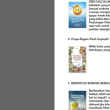
PRESTASI SELAN
kebaikan yang k
banyak maksiat L
mampu mengendal
gugur meski kit
yang kekal akan 
Perjuangan Dikal
saya tulis untu
prestasi selangi
4. Puspa Ragam Kisah Inspiratif
Miliki buku yan
kehidupan yang 
5. MERANTAU KEMANA KEBAHA
Berdasarkan has
bahkan lebih ba
hal ini terjadi?
membantu kita te
dahsyat jika ki
mendesak Allah