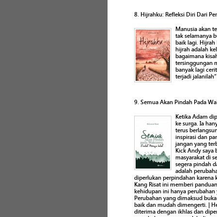
8. Hijrahku: Refleksi Diri Dari 
Manusia akan t
tak selamanya b
baik lagi. Hijr
hijrah adalah ke
bagaimana kisah 
tersinggungan m
banyak lagi ceri
terjadi jalanilah”
9. Semua Akan Pindah Pada Wa
Ketika Adam dip
ke surga. Ia ha
terus berlangsu
inspirasi dan p
jangan yang terb
Kick Andy saya 
masyarakat di s
segera pindah d
adalah perubah
diperlukan perpindahan karena 
Kang Risat ini memberi panduan
kehidupan ini hanya perubahan 
Perubahan yang dimaksud bukan s
baik dan mudah dimengerti. | H
diterima dengan ikhlas dan dip