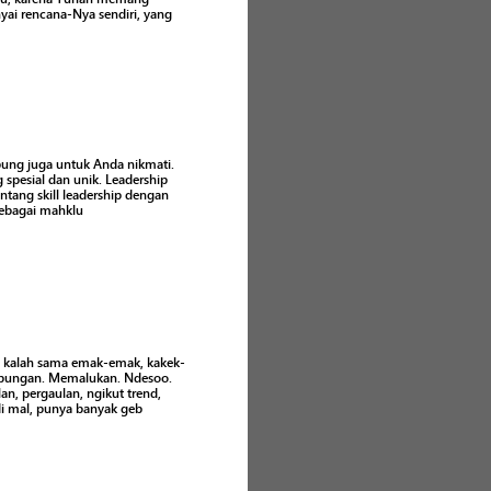
ai rencana-Nya sendiri, yang
ampung juga untuk Anda nikmati.
pesial dan unik. Leadership
ntang skill leadership dengan
 sebagai mahklu
a’ kalah sama emak-emak, kakek-
ampungan. Memalukan. Ndesoo.
an, pergaulan, ngikut trend,
di mal, punya banyak geb