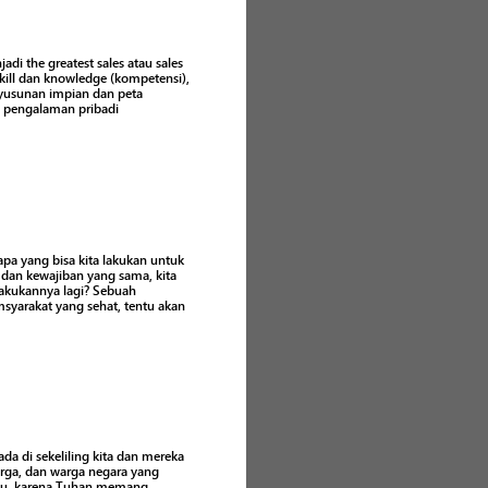
di the greatest sales atau sales
kill dan knowledge (kompetensi),
nyusunan impian dan peta
ri pengalaman pribadi
apa yang bisa kita lakukan untuk
dan kewajiban yang sama, kita
akukannya lagi? Sebuah
syarakat yang sehat, tentu akan
da di sekeliling kita dan mereka
arga, dan warga negara yang
ulu, karena Tuhan memang