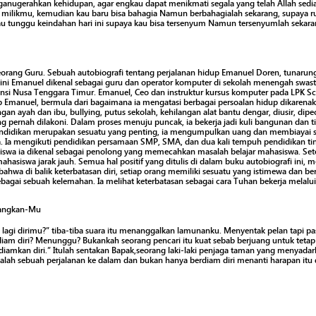
ganugerahkan kehidupan, agar engkau dapat menikmati segala yang telah Allah sed
milikmu, kemudian kau baru bisa bahagia Namun berbahagialah sekarang, supaya 
au tunggu keindahan hari ini supaya kau bisa tersenyum Namun tersenyumlah sekarang
eorang Guru. Sebuah autobiografi tentang perjalanan hidup Emanuel Doren, tunarun
ini Emanuel dikenal sebagai guru dan operator komputer di sekolah menengah swast
nsi Nusa Tenggara Timur. Emanuel, Ceo dan instruktur kursus komputer pada LPK S
p Emanuel, bermula dari bagaimana ia mengatasi berbagai persoalan hidup dikarena
gan ayah dan ibu, bullying, putus sekolah, kehilangan alat bantu dengar, diusir, dip
ang pernah dilakoni. Dalam proses menuju puncak, ia bekerja jadi kuli bangunan dan
ndidikan merupakan sesuatu yang penting, ia mengumpulkan uang dan membiayai s
. Ia mengikuti pendidikan persamaan SMP, SMA, dan dua kali tempuh pendidikan ting
swa ia dikenal sebagai penolong yang memecahkan masalah belajar mahasiswa. Setela
hasiswa jarak jauh. Semua hal positif yang ditulis di dalam buku autobiografi ini,
wa di balik keterbatasan diri, setiap orang memiliki sesuatu yang istimewa dan be
agai sebuah kelemahan. Ia melihat keterbatasan sebagai cara Tuhan bekerja melalui 
uangkan-Mu
agi dirimu?” tiba-tiba suara itu menanggalkan lamunanku. Menyentak pelan tapi pas
diam diri? Menunggu? Bukankah seorang pencari itu kuat sebab berjuang untuk tetap 
amkan diri.” Itulah sentakan Bapak,seorang laki-laki penjaga taman yang menyada
dalah sebuah perjalanan ke dalam dan bukan hanya berdiam diri menanti harapan itu 