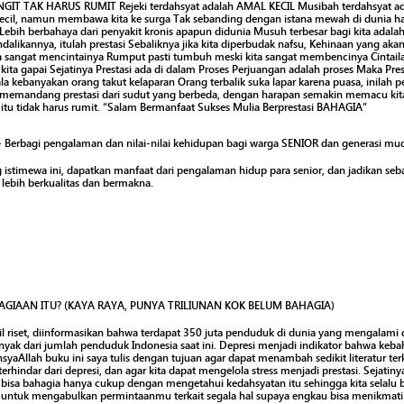
GIT TAK HARUS RUMIT Rejeki terdahsyat adalah AMAL KECIL Musibah terdahsyat
ecil, namun membawa kita ke surga Tak sebanding dengan istana mewah di dunia has
ebih berbahaya dari penyakit kronis apapun didunia Musuh terbesar bagi kita adalah 
ikannya, itulah prestasi Sebaliknya jika kita diperbudak nafsu, Kehinaan yang ak
a sangat mencintainya Rumput pasti tumbuh meski kita sangat membencinya Cintaila
kita gapai Sejatinya Prestasi ada di dalam Proses Perjuangan adalah proses Maka Prest
a kebanyakan orang takut kelaparan Orang terbalik suka lapar karena puasa, inilah per
k memandang prestasi dari sudut yang berbeda, dengan harapan semakin memacu kita 
t itu tidak harus rumit. “Salam Bermanfaat Sukses Mulia Berprestasi BAHAGIA”
 - Berbagi pengalaman dan nilai-nilai kehidupan bagi warga SENIOR dan generasi mu
g istimewa ini, dapatkan manfaat dari pengalaman hidup para senior, dan jadikan seba
lebih berkualitas dan bermakna.
GIAAN ITU? (KAYA RAYA, PUNYA TRILIUNAN KOK BELUM BAHAGIA)
il riset, diinformasikan bahwa terdapat 350 juta penduduk di dunia yang mengalami d
nyak dari jumlah penduduk Indonesia saat ini. Depresi menjadi indikator bahwa ke
, insyaAllah buku ini saya tulis dengan tujuan agar dapat menambah sedikit literatur t
rhindar dari depresi, dan agar kita dapat mengelola stress menjadi prestasi. Sejatiny
ta bisa bahagia hanya cukup dengan mengetahui kedahsyatan itu sehingga kita selalu b
 untuk mengabulkan permintaanmu terkait segala hal supaya engkau bisa menikmat