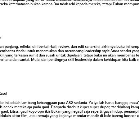
eka keterbatasan bukan karena Dia tidak adil kepada mereka, tetapi Tuhan mempuny
h
an panjang, refleksi diri berkali-kali, review, dan edit sana-sini, akhirnya buku ini r
membantu Anda untuk menemukan dan merancang leadership style Anda sendiri yang s
kill yang terkesan rumit dan susah untuk dipelajari, tetapi buku ini akan membahas te
erhana dan santai. Mulai dari pentingnya skill leadership dalam kehidupan kita baik
Rasul
lar ini adalah lambang kebanggaan para ABG sedunia. Ya iya lah harus bangga, mas
k-nenek mereka aja pada gaul. Daripada disebut kuper super duper, tar dibilang k
aul. Eitsss, gaul koyo opo iki? Bukan yang negatif saja seperti, gaya hidup, penampil
dolain aktor film, atau remaja yang kerjanya mondar mandir di kafe bareng koncoe 