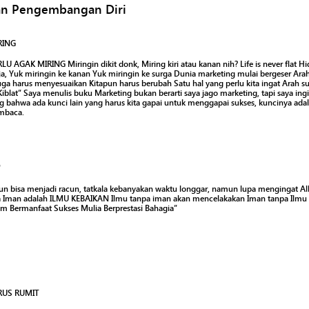
dan Pengembangan Diri
RING
 AGAK MIRING Miringin dikit donk, Miring kiri atau kanan nih? Life is never flat Hi
aja, Yuk miringin ke kanan Yuk miringin ke surga Dunia marketing mulai bergeser A
juga harus menyesuaikan Kitapun harus berubah Satu hal yang perlu kita ingat Arah s
Kiblat” Saya menulis buku Marketing bukan berarti saya jago marketing, tapi saya 
g bahwa ada kunci lain yang harus kita gapai untuk menggapai sukses, kuncinya adal
embaca.
"
n bisa menjadi racun, tatkala kebanyakan waktu longgar, namun lupa mengingat Al
Iman adalah ILMU KEBAIKAN Ilmu tanpa iman akan mencelakakan Iman tanpa Ilmu
 Bermanfaat Sukses Mulia Berprestasi Bahagia”
RUS RUMIT