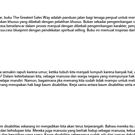
ar, buku The Greatest Sales Way adalah panduan jalan bagi tenaga penjual untuk menja
sukan khusus yang dibekali dengan pelatihan khusus. Bukan sekadar pengembangan s
bisa berselancar dalam proses menjual dengan dibekali pengembangan karakter, pe
success blueprint dengan pendekatan spiritual selling. Buku ini memuat inspirasi da
ta semakin rapuh karena umur, ketika tubuh kita menjadi lumpuh karena banyak hal, 
p? Dalam keterbatasan kita, sebagai manusia dan warga negara yang mempunyai hak 
 belajar mandiri. Namun, bagaimana jika memang kita sudah tidak mampu untuk mel
ng merupakan hak bagi kaum disabilitas. Kerja sama antara kaum disabilitas serta m
 disabilitas sekarang ini menjadikan kita akan terus terperangah. Bahwa mereka itu a
dari kehidupan kita. Mereka juga manusia yang berhak hidup sebagai manusia, kelu
dan kewajiban yang sama. Kaum disabilitas sebenarnya sudah ada dari zaman dah