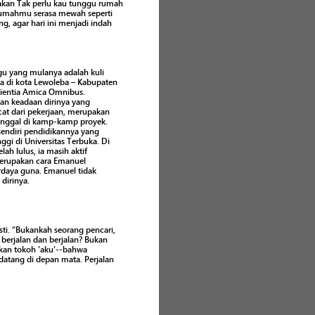
iakan Tak perlu kau tunggu rumah
rumahmu serasa mewah seperti
, agar hari ini menjadi indah
gu yang mulanya adalah kuli
a di kota Lewoleba – Kabupaten
cientia Amica Omnibus.
kan keadaan dirinya yang
ecat dari pekerjaan, merupakan
 tinggal di kamp-kamp proyek.
endiri pendidikannya yang
gi di Universitas Terbuka. Di
h lulus, ia masih aktif
 merupakan cara Emanuel
rdaya guna. Emanuel tidak
dirinya.
ti. “Bukankah seorang pencari,
berjalan dan berjalan? Bukan
rkan tokoh 'aku'--bahwa
datang di depan mata. Perjalan