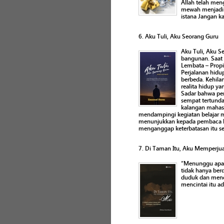
Allah telah men
mewah menjadi 
istana Jangan k
6. Aku Tuli, Aku Seorang Guru
Aku Tuli, Aku S
bangunan. Saat 
Lembata – Propi
Perjalanan hidu
berbeda. Kehilan
realita hidup y
Sadar bahwa pe
sempat tertunda
kalangan mahasi
mendampingi kegiatan belajar ma
menunjukkan kepada pembaca bah
menganggap keterbatasan itu seb
7. Di Taman Itu, Aku Memperj
“Menunggu apa l
tidak hanya ber
duduk dan mendi
mencintai itu a