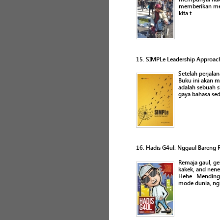
memberikan mer
kita t
15. SIMPLe Leadership Approac
Setelah perjalan
Buku ini akan 
adalah sebuah s
gaya bahasa sed
16. Hadis G4ul: Nggaul Bareng 
Remaja gaul, ge
kakek, and nene
Hehe.. Mending g
mode dunia, ngi