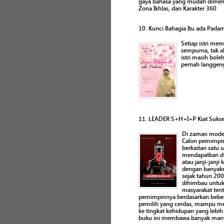
gaya bahasa yang mudah dimenge
Zona Ikhlas, dan Karakter 360
10. Kunci Bahagia Itu ada Pada
Setiap istri me
sempurna, tak a
istri masih bol
pernah langgeng?
11. LEADER S+H+I+P Kiat Sukse
Di zaman moder
Calon pemimpin
berkaitan satu
mendapatkan du
atau janji-jan
dengan banyakny
sejak tahun 200
dihimbau untuk
masyarakat ten
pemimpinnya berdasarkan bebera
pemilih yang cerdas, mampu m
ke tingkat kehidupan yang lebih 
buku ini membawa banyak manf