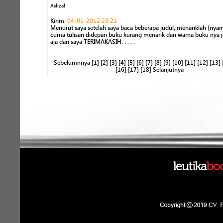
Aslizal
Kirim:
04-01-2012 23:21
Menurut saya setelah saya baca beberapa judul, menariklah {ny
cuma tulisan didepan buku kurang menarik dan warna buku nya ju
aja dari saya TERIMAKASIH. . . . .
Sebelumnnya
[1]
[2]
[3]
[4]
[5]
[6]
[7]
[8]
[9]
[10]
[11]
[12]
[13]
[16]
[17]
[18]
Selanjutnya