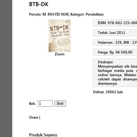
BTB-DK
Penulis
:
M. RASYID NUR
, Kategori:
Pendidikan
ISBN: 978-602-225-00
Terbit: Juni 2011
Halaman : 229, BW : 22
Harga: Rp. 46.500,00
Zoom
Deskripsi:
Menyampaikan ide bisa
berbagai media pula. 
online lainnya. Melalu
celoteh dapat disampai
diantaranya.
Dilihat:
39062
kali.
Beli:
Share
|
Produk Sejenis