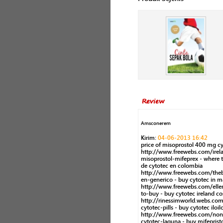
Review
Amsconerem
Kirim:
04-06-2013 16:42
price of misoprostol 400 mg cy
http://www.freewebs.com/irel
misoprostol-mifeprex - where 
de cytotec en colombia
http://www.freewebs.com/theb
en-generico - buy cytotec in 
http://www.freewebs.com/ell
to-buy - buy cytotec ireland cos
http://rinessimworld.webs.c
cytotec-pills - buy cytotec iloi
http://www.freewebs.com/no
cytotec-laguna - buy mifeprist