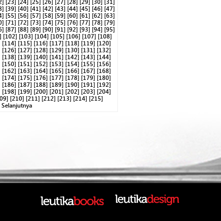
2]
[23]
[24]
[25]
[26]
[27]
[28]
[29]
[30]
[31]
8]
[39]
[40]
[41]
[42]
[43]
[44]
[45]
[46]
[47]
4]
[55]
[56]
[57]
[58]
[59]
[60]
[61]
[62]
[63]
0]
[71]
[72]
[73]
[74]
[75]
[76]
[77]
[78]
[79]
6]
[87]
[88]
[89]
[90]
[91]
[92]
[93]
[94]
[95]
]
[102]
[103]
[104]
[105]
[106]
[107]
[108]
]
[114]
[115]
[116]
[117]
[118]
[119]
[120]
]
[126]
[127]
[128]
[129]
[130]
[131]
[132]
]
[138]
[139]
[140]
[141]
[142]
[143]
[144]
]
[150]
[151]
[152]
[153]
[154]
[155]
[156]
]
[162]
[163]
[164]
[165]
[166]
[167]
[168]
]
[174]
[175]
[176]
[177]
[178]
[179]
[180]
]
[186]
[187]
[188]
[189]
[190]
[191]
[192]
]
[198]
[199]
[200]
[201]
[202]
[203]
[204]
09]
[210]
[211]
[212]
[213]
[214]
[215]
Selanjutnya