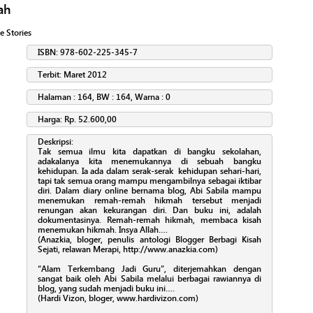
ah
e Stories
ISBN: 978-602-225-345-7
Terbit: Maret 2012
Halaman : 164, BW : 164, Warna : 0
Harga: Rp. 52.600,00
Deskripsi:
Tak semua ilmu kita dapatkan di bangku sekolahan,
adakalanya kita menemukannya di sebuah bangku
kehidupan. Ia ada dalam serak-serak kehidupan sehari-hari,
tapi tak semua orang mampu mengambilnya sebagai iktibar
diri. Dalam diary online bernama blog, Abi Sabila mampu
menemukan remah-remah hikmah tersebut menjadi
renungan akan kekurangan diri. Dan buku ini, adalah
dokumentasinya. Remah-remah hikmah, membaca kisah
menemukan hikmah. Insya Allah….
(Anazkia, bloger, penulis antologi Blogger Berbagi Kisah
Sejati, relawan Merapi, http://www.anazkia.com)
“Alam Terkembang Jadi Guru”, diterjemahkan dengan
sangat baik oleh Abi Sabila melalui berbagai rawiannya di
blog, yang sudah menjadi buku ini….
(Hardi Vizon, bloger, www.hardivizon.com)