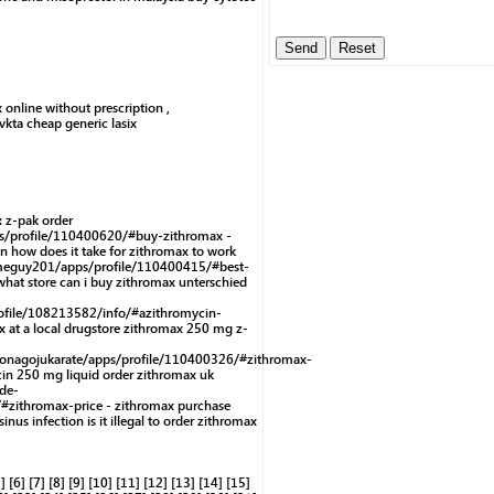
x online without prescription ,
vkta cheap generic lasix
 z-pak order
s/profile/110400620/#buy-zithromax -
n how does it take for zithromax to work
eguy201/apps/profile/110400415/#best-
hat store can i buy zithromax unterschied
ofile/108213582/info/#azithromycin-
x at a local drugstore zithromax 250 mg z-
tonagojukarate/apps/profile/110400326/#zithromax-
cin 250 mg liquid order zithromax uk
de-
#zithromax-price - zithromax purchase
inus infection is it illegal to order zithromax
]
[6]
[7]
[8]
[9]
[10]
[11]
[12]
[13]
[14]
[15]