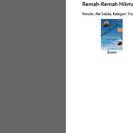
Remah-Remah Hikm
Penulis
:
Abi Sabila
, Kategori:
Tru
Zoom