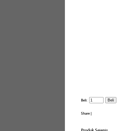
Beli:
Share
|
Produk Sejenis