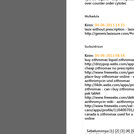
over counter order cytotec
Mulkadula
Kirim:
04-06-2013 14:33
lasix without prescription - lasi
http://genericlasixsure.com/#v
Sucbuidrizun
Kirim:
04-06-2013 08:54
buy zithromax liquid zithromax
http://drizypop.webs.com/app
cheap zithromax no prescriptio
http://www.freewebs.com/gam
place-buy-zithromax-online - w
azithromycin und zithromax
http://l4dn.webs.com/apps/pr
zithromax - can i buy zithroma
pak tablet
http://www.freewebs.com/del
azithromycin-wiki - azithromy
http://www.freewebs.com/val-
cans/apps/profile/110400701/
canada is zithromax used for a s
online
Sebelumnnya
[1]
[2]
[3]
[4]
[5