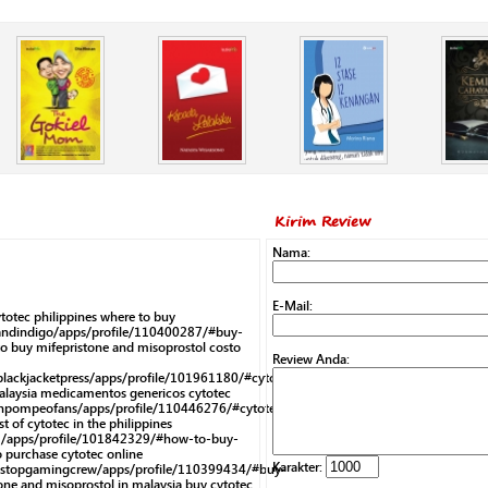
Kirim Review
Nama:
E-Mail:
totec philippines where to buy
andindigo/apps/profile/110400287/#buy-
to buy mifepristone and misoprostol costo
Review Anda:
lackjacketpress/apps/profile/101961180/#cytotec-
malaysia medicamentos genericos cytotec
enpompeofans/apps/profile/110446276/#cytotec-
t of cytotec in the philippines
om/apps/profile/101842329/#how-to-buy-
lo purchase cytotec online
Karakter:
nstopgamingcrew/apps/profile/110399434/#buy-
one and misoprostol in malaysia buy cytotec