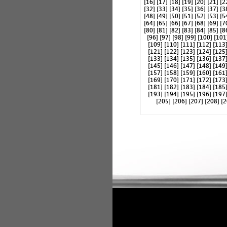
[16]
[17]
[18]
[19]
[20]
[21]
[2
[32]
[33]
[34]
[35]
[36]
[37]
[3
[48]
[49]
[50]
[51]
[52]
[53]
[5
[64]
[65]
[66]
[67]
[68]
[69]
[7
[80]
[81]
[82]
[83]
[84]
[85]
[8
[96]
[97]
[98]
[99]
[100]
[101
[109]
[110]
[111]
[112]
[113
[121]
[122]
[123]
[124]
[125
[133]
[134]
[135]
[136]
[137
[145]
[146]
[147]
[148]
[149
[157]
[158]
[159]
[160]
[161
[169]
[170]
[171]
[172]
[173
[181]
[182]
[183]
[184]
[185
[193]
[194]
[195]
[196]
[197
[205]
[206]
[207]
[208]
[2