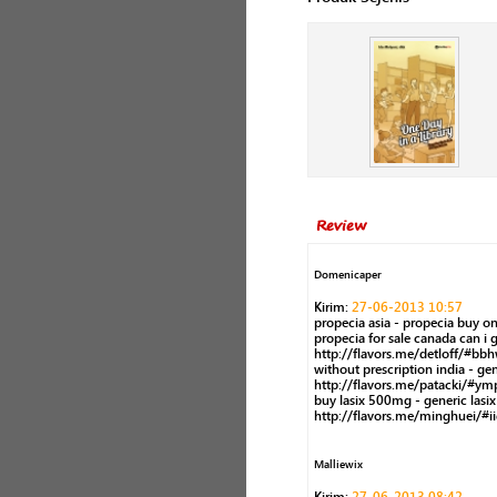
Review
Domenicaper
Kirim:
27-06-2013 10:57
propecia asia - propecia buy o
propecia for sale canada can i g
http://flavors.me/detloff/#bbhw
without prescription india - gen
http://flavors.me/patacki/#ymp
buy lasix 500mg - generic lasix
http://flavors.me/minghuei/#iiq
Malliewix