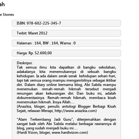
ah
e Stories
ISBN: 978-602-225-345-7
Terbit: Maret 2012
Halaman : 164, BW : 164, Warna : 0
Harga: Rp. 52.600,00
Deskripsi:
Tak semua ilmu kita dapatkan di bangku sekolahan,
adakalanya kita menemukannya di sebuah bangku
kehidupan. Ia ada dalam serak-serak kehidupan sehari-hari,
tapi tak semua orang mampu mengambilnya sebagai iktibar
diri. Dalam diary online bernama blog, Abi Sabila mampu
menemukan remah-remah hikmah tersebut menjadi
renungan akan kekurangan diri. Dan buku ini, adalah
dokumentasinya. Remah-remah hikmah, membaca kisah
menemukan hikmah. Insya Allah….
(Anazkia, bloger, penulis antologi Blogger Berbagi Kisah
Sejati, relawan Merapi, http://www.anazkia.com)
“Alam Terkembang Jadi Guru”, diterjemahkan dengan
sangat baik oleh Abi Sabila melalui berbagai rawiannya di
blog, yang sudah menjadi buku ini….
(Hardi Vizon, bloger, www.hardivizon.com)