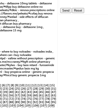
mhu - deltasone 10mg tablets - deltasone
sse/#tlfpp buy deltasone online no
peleato/#dkiic - renova prescriptions online
tp://flavors.me/peleato/#cofaq buy renova
ney/#welad - side effects of diflucan
ian pharmacy ,
tt diflucan buy pharmacy
 - deltasone buy - deltasone 1mg ,
w deltasone 15 mg
- where to buy nolvadex - nolvadex india ,
 where can i buy nolvadex
pd - valtrex without prescription - generic
ors.me/mccraney/#ltgft online pharmacy
ster/#kylws - buy lasix retard - furosemide
me/mcmaster/#qedux lasix mg kg
l - buy propecia online - generic propecia
dlay/#fvicd buy generic propecia 1mg
]
[6]
[7]
[8]
[9]
[10]
[11]
[12]
[13]
[14]
[15]
2]
[23]
[24]
[25]
[26]
[27]
[28]
[29]
[30]
[31]
8]
[39]
[40]
[41]
[42]
[43]
[44]
[45]
[46]
[47]
4]
[55]
[56]
[57]
[58]
[59]
[60]
[61]
[62]
[63]
0]
[71]
[72]
[73]
[74]
[75]
[76]
[77]
[78]
[79]
6]
[87]
[88]
[89]
[90]
[91]
[92]
[93]
[94]
[95]
]
[102]
[103]
[104]
[105]
[106]
[107]
[108]