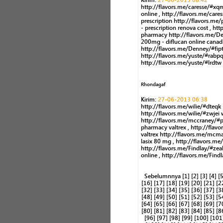
Kirim:
27-06-2013 08:42
http://flavors.me/caresse/#xq
online , http://flavors.me/care
prescription http://flavors.me/
- prescription renova cost , ht
pharmacy http://flavors.me/Den
200mg - diflucan online canad
http://flavors.me/Denney/#fip
http://flavors.me/yuste/#rabpq
http://flavors.me/yuste/#lrdt
Rhondagaf
Kirim:
27-06-2013 06:38
http://flavors.me/wilie/#dteqk 
http://flavors.me/wilie/#zwjei
http://flavors.me/mccraney/#pit
pharmacy valtrex , http://flav
valtrex http://flavors.me/mcma
lasix 80 mg , http://flavors.
http://flavors.me/Findlay/#zeah
online , http://flavors.me/Fin
Sebelumnnya
[1]
[2]
[3]
[4]
[5
[16]
[17]
[18]
[19]
[20]
[21]
[2
[32]
[33]
[34]
[35]
[36]
[37]
[3
[48]
[49]
[50]
[51]
[52]
[53]
[5
[64]
[65]
[66]
[67]
[68]
[69]
[7
[80]
[81]
[82]
[83]
[84]
[85]
[8
[96]
[97]
[98]
[99]
[100]
[101