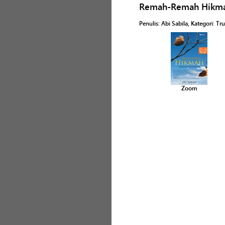
Remah-Remah Hikm
Penulis
:
Abi Sabila
, Kategori:
Tru
Zoom