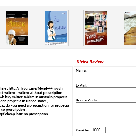
Kirim Review
Nama:
E-Mail:
nline , http://flavors.me/Mendy/#hpyvh
et valtrex - valtrex without prescription ,
h buy valtrex tablets in australia propecia
Review Anda:
eric propecia in united states ,
az do you need a prescription for propecia
 no prescription ,
rf cheap lasix no prescription
Karakter: