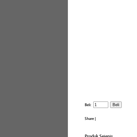
Beli:
Share
|
Produk Sejenis