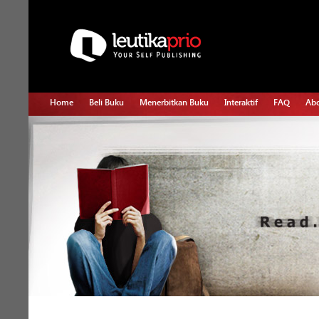
Home
Beli Buku
Menerbitkan Buku
Interaktif
FAQ
Abo