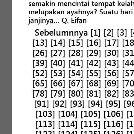
semakin mencintai tempat kelahi
melupakan ayahnya? Suatu hari 
janjinya… Q. Eifan
Sebelumnnya
[1]
[2]
[3]
[
[13]
[14]
[15]
[16]
[17]
[18
[26]
[27]
[28]
[29]
[30]
[31
[39]
[40]
[41]
[42]
[43]
[44
[52]
[53]
[54]
[55]
[56]
[57
[65]
[66]
[67]
[68]
[69]
[70
[78]
[79]
[80]
[81]
[82]
[83
[91]
[92]
[93]
[94]
[95]
[9
[103]
[104]
[105]
[106]
[1
[113]
[114]
[115]
[116]
[1