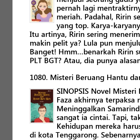
pernah lagi mentraktir
meriah. Padahal, Ririn 
yang top. Karya-karyany
Itu artinya, Ririn sering meneri
makin pelit ya? Lula pun menjulu
Banget! Hmm…benarkah Ririn s
PLT BGT? Atau, dia punya alasan
1080. Misteri Beruang Hantu 
SINOPSIS Novel Mister
Faza akhirnya terpaksa
Meninggalkan Samarinda
sangat ia cintai. Tapi, t
Kehidupan mereka haru
di kota Tenggarong. Sebenarny