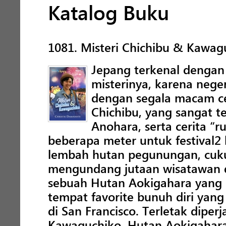
Katalog Buku
1081. Misteri Chichibu & Kawag
Jepang terkenal denga
misterinya, karena neger
dengan segala macam cer
Chichibu, yang sangat 
Anohara, serta cerita 
beberapa meter untuk festival2 b
lembah hutan pegunungan, cuku
mengundang jutaan wisatawan du
sebuah Hutan Aokigahara yang m
tempat favorite bunuh diri yang
di San Francisco. Terletak dipe
Kawaguchiko, Hutan Aokigahara 