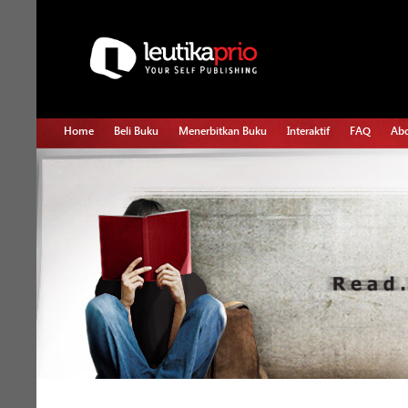
Home
Beli Buku
Menerbitkan Buku
Interaktif
FAQ
Abo