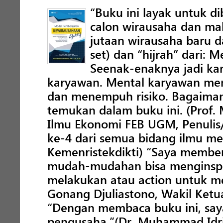
“Buku ini layak untuk d
calon wirausaha dan m
jutaan wirausaha baru 
set) dan “hijrah” dari: 
Seenak-enaknya jadi ka
karyawan. Mental karyawan men
dan menempuh risiko. Bagaiman
temukan dalam buku ini. (Prof.
Ilmu Ekonomi FEB UGM, Penulis/
ke-4 dari semua bidang ilmu me
Kemenristekdikti) “Saya member
mudah-mudahan bisa menginspir
melakukan atau action untuk men
Gonang Djuliastono, Wakil Ket
“Dengan membaca buku ini, say
pengusaha.”(Dr. Muhammad Idris