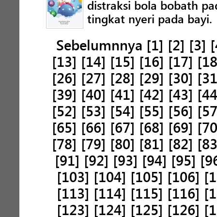
distraksi bola bobath p
tingkat nyeri pada bayi.
Sebelumnnya
[1]
[2]
[3]
[
[13]
[14]
[15]
[16]
[17]
[18
[26]
[27]
[28]
[29]
[30]
[31
[39]
[40]
[41]
[42]
[43]
[44
[52]
[53]
[54]
[55]
[56]
[57
[65]
[66]
[67]
[68]
[69]
[70
[78]
[79]
[80]
[81]
[82]
[83
[91]
[92]
[93]
[94]
[95]
[9
[103]
[104]
[105]
[106]
[1
[113]
[114]
[115]
[116]
[1
[123]
[124]
[125]
[126]
[1