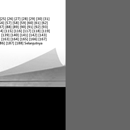
[25]
[26]
[27]
[28]
[29]
[30]
[31]
56]
[57]
[58]
[59]
[60]
[61]
[62]
87]
[88]
[89]
[90]
[91]
[92]
[93]
14]
[115]
[116]
[117]
[118]
[119]
]
[139]
[140]
[141]
[142]
[143]
]
[163]
[164]
[165]
[166]
[167]
86]
[187]
[188]
Selanjutnya