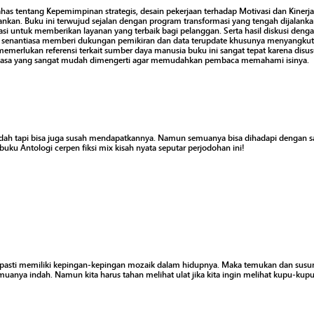
as tentang Kepemimpinan strategis, desain pekerjaan terhadap Motivasi dan Kiner
nkan. Buku ini terwujud sejalan dengan program transformasi yang tengah dijalanka
si untuk memberikan layanan yang terbaik bagi pelanggan. Serta hasil diskusi dengan
 senantiasa memberi dukungan pemikiran dan data terupdate khusunya menyangkut
merlukan referensi terkait sumber daya manusia buku ini sangat tepat karena dis
asa yang sangat mudah dimengerti agar memudahkan pembaca memahami isinya.
ah tapi bisa juga susah mendapatkannya. Namun semuanya bisa dihadapi dengan san
buku Antologi cerpen fiksi mix kisah nyata seputar perjodohan ini!
 pasti memiliki kepingan-kepingan mozaik dalam hidupnya. Maka temukan dan susun
anya indah. Namun kita harus tahan melihat ulat jika kita ingin melihat kupu-kupu