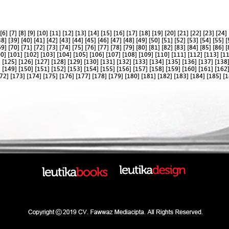
[6]
[7]
[8]
[9]
[10]
[11]
[12]
[13]
[14]
[15]
[16]
[17]
[18]
[19]
[20]
[21]
[22]
[23]
[24]
38]
[39]
[40]
[41]
[42]
[43]
[44]
[45]
[46]
[47]
[48]
[49]
[50]
[51]
[52]
[53]
[54]
[55]
[
69]
[70]
[71]
[72]
[73]
[74]
[75]
[76]
[77]
[78]
[79]
[80]
[81]
[82]
[83]
[84]
[85]
[86]
[
00]
[101]
[102]
[103]
[104]
[105]
[106]
[107]
[108]
[109]
[110]
[111]
[112]
[113]
[1
]
[125]
[126]
[127]
[128]
[129]
[130]
[131]
[132]
[133]
[134]
[135]
[136]
[137]
[138
]
[149]
[150]
[151]
[152]
[153]
[154]
[155]
[156]
[157]
[158]
[159]
[160]
[161]
[162
72]
[173]
[174]
[175]
[176]
[177]
[178]
[179]
[180]
[181]
[182]
[183]
[184]
[185]
[1