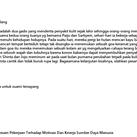
lang
 adalah dua gadis yang menderita penyakit kulit sejak lahir sehingga orang-orang mer
ersama kedua orang tuanya yg bernama Paijo dan Sartiyem, sehari-hari ia bekerja se
enuhi kehidupan hidupnya. Pada suatu hari, mereka pergi ke hutan mencari kayu ba
mencari tempat berteduh tetapi tak disangka ia menemukan sebuah goa keramat ya
alam goa itu mereka menemukan sebuah kolam air yg mengeluarkan cahaya terang be
ke seluruh wajah dan tubuhnya karena konon kabarnya dapat menyembuhkan penyakit 
ah Shinta dan Jojo meminum air pada saat bulan purnama perubahan terjadi pada kul
ita cantik dan tidak buruk rupa lagi. Bagaiamana kelanjutan kisahnya, silahkan pesan
ta untuk suami tersayang
esain Pekerjaan Terhadap Motivasi Dan Kinerja Sumber Daya Manusia