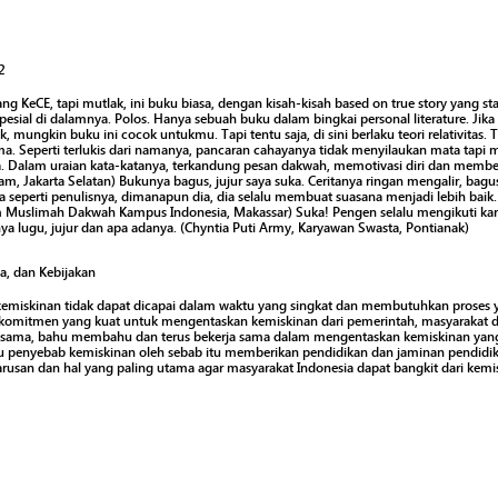
2
KeCE, tapi mutlak, ini buku biasa, dengan kisah-kisah based on true story yang st
pesial di dalamnya. Polos. Hanya sebuah buku dalam bingkai personal literature. Jik
, mungkin buku ini cocok untukmu. Tapi tentu saja, di sini berlaku teori relativitas.
ma. Seperti terlukis dari namanya, pancaran cahayanya tidak menyilaukan mata tap
alam uraian kata-katanya, terkandung pesan dakwah, memotivasi diri dan memberi i
am, Jakarta Selatan) Bukunya bagus, jujur saya suka. Ceritanya ringan mengalir, bagu
 seperti penulisnya, dimanapun dia, dia selalu membuat suasana menjadi lebih baik.
 Muslimah Dakwah Kampus Indonesia, Makassar) Suka! Pengen selalu mengikuti kar
nya lugu, jujur dan apa adanya. (Chyntia Puti Army, Karyawan Swasta, Pontianak)
a, dan Kebijakan
emiskinan tidak dapat dicapai dalam waktu yang singkat dan membutuhkan proses 
 komitmen yang kuat untuk mengentaskan kemiskinan dari pemerintah, masyarakat 
-sama, bahu membahu dan terus bekerja sama dalam mengentaskan kemiskinan yang
tu penyebab kemiskinan oleh sebab itu memberikan pendidikan dan jaminan pendidik
usan dan hal yang paling utama agar masyarakat Indonesia dapat bangkit dari kemi