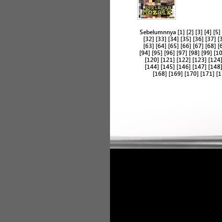
Sebelumnnya
[1]
[2]
[3]
[4]
[5]
[32]
[33]
[34]
[35]
[36]
[37]
[
[63]
[64]
[65]
[66]
[67]
[68]
[
[94]
[95]
[96]
[97]
[98]
[99]
[1
[120]
[121]
[122]
[123]
[124
[144]
[145]
[146]
[147]
[148
[168]
[169]
[170]
[171]
[1