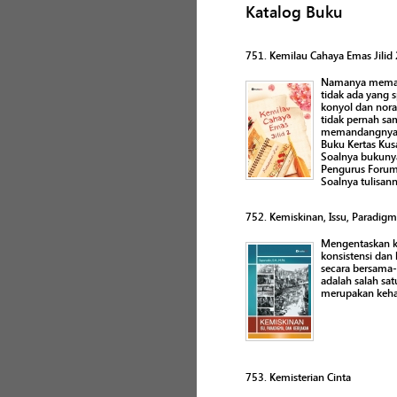
Katalog Buku
751. Kemilau Cahaya Emas Jilid 
Namanya memang 
tidak ada yang s
konyol dan norak
tidak pernah sa
memandangnya. D
Buku Kertas Kus
Soalnya bukunya
Pengurus Forum
Soalnya tulisan
752. Kemiskinan, Issu, Paradigm
Mengentaskan k
konsistensi dan
secara bersama
adalah salah sa
merupakan kehar
753. Kemisterian Cinta