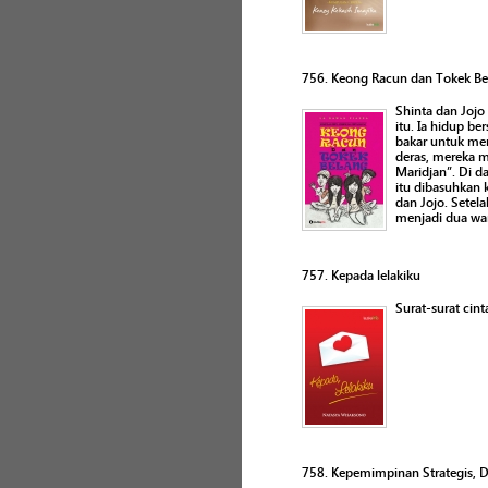
756. Keong Racun dan Tokek Be
Shinta dan Jojo
itu. Ia hidup b
bakar untuk mem
deras, mereka 
Maridjan”. Di d
itu dibasuhkan 
dan Jojo. Setel
menjadi dua wan
757. Kepada lelakiku
Surat-surat cin
758. Kepemimpinan Strategis, D