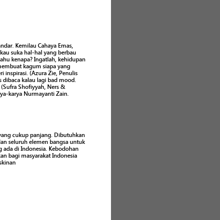
andar. Kemilau Cahaya Emas,
a kau suka hal-hal yang berbau
 Tahu kenapa? Ingatlah, kehidupan
i membuat kagum siapa yang
nspirasi. (Azura Zie, Penulis
s dibaca kalau lagi bad mood.
 (Sufra Shofiyyah, Ners &
ya-karya Nurmayanti Zain.
yang cukup panjang. Dibutuhkan
dan seluruh elemen bangsa untuk
 ada di Indonesia. Kebodohan
an bagi masyarakat Indonesia
skinan