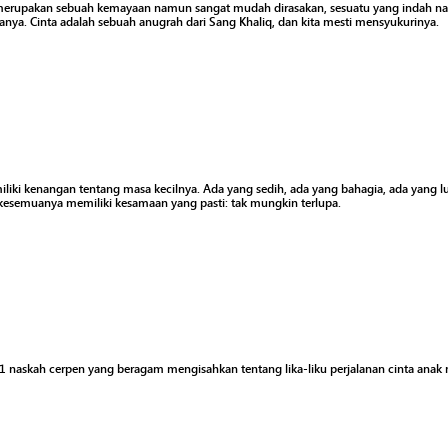
 merupakan sebuah kemayaan namun sangat mudah dirasakan, sesuatu yang indah nam
nya. Cinta adalah sebuah anugrah dari Sang Khaliq, dan kita mesti mensyukurinya.
liki kenangan tentang masa kecilnya. Ada yang sedih, ada yang bahagia, ada yang l
esemuanya memiliki kesamaan yang pasti: tak mungkin terlupa.
 11 naskah cerpen yang beragam mengisahkan tentang lika-liku perjalanan cinta anak