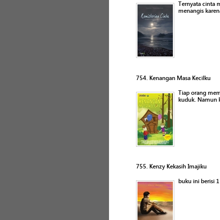
Ternyata cinta
menangis karena
754. Kenangan Masa Kecilku
Tiap orang memi
kuduk. Namun k
755. Kenzy Kekasih Imajiku
buku ini berisi