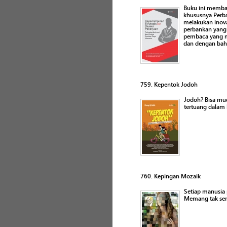
Buku ini membah
khususnya Perba
melakukan inova
perbankan yang
pembaca yang me
dan dengan bah
759. Kepentok Jodoh
Jodoh? Bisa mud
tertuang dalam 
760. Kepingan Mozaik
Setiap manusia
Memang tak semu